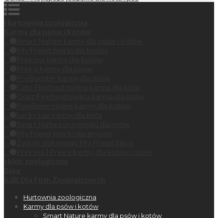
Hurtownia zoologiczna
Karmy dla psów i kotów
Smart Nature karmy dla psów i kotów
My Friend żwirki dla kotów
Princess karmy dla kotów
Prince karmy dla psów
ProBooster karmy dla psów
Catz Finefood mokra karma dla kota
Dogz Finefood mokra karma dla psów
PawSome mokre karmy dla kotów
Lucky Lou karmy dla kota
Smart Nature przysmaki dla psów
My Friend wiórki dla gryzoni
Żwirek silikonowy My Friend Silica
Princess i Prince karmy dla kotów i psów
sklep zoologiczny
Blog
B2B Dla Firm Zoologicznych
Hurtownia zoologiczna
Karmy dla psów i kotów
Smart Nature karmy dla psów i kotów