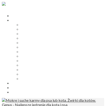
Hurtownia zoologiczna
Karmy dla psów i kotów
Smart Nature karmy dla psów i kotów
My Friend żwirki dla kotów
Princess karmy dla kotów
Prince karmy dla psów
ProBooster karmy dla psów
Catz Finefood mokra karma dla kota
Dogz Finefood mokra karma dla psów
PawSome mokre karmy dla kotów
Lucky Lou karmy dla kota
Smart Nature przysmaki dla psów
My Friend wiórki dla gryzoni
Żwirek silikonowy My Friend Silica
Princess i Prince karmy dla kotów i psów
sklep zoologiczny
Blog
B2B Dla Firm Zoologicznych