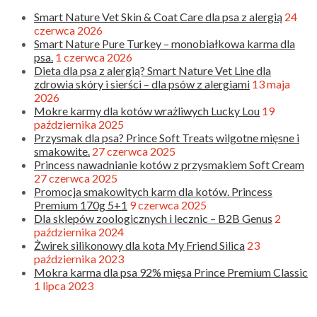
Smart Nature Vet Skin & Coat Care dla psa z alergią
24
czerwca 2026
Smart Nature Pure Turkey – monobiałkowa karma dla
psa.
1 czerwca 2026
Dieta dla psa z alergią? Smart Nature Vet Line dla
zdrowia skóry i sierści – dla psów z alergiami
13 maja
2026
Mokre karmy dla kotów wrażliwych Lucky Lou
19
października 2025
Przysmak dla psa? Prince Soft Treats wilgotne mięsne i
smakowite.
27 czerwca 2025
Princess nawadnianie kotów z przysmakiem Soft Cream
27 czerwca 2025
Promocja smakowitych karm dla kotów. Princess
Premium 170g 5+1
9 czerwca 2025
Dla sklepów zoologicznych i lecznic – B2B Genus
2
października 2024
Żwirek silikonowy dla kota My Friend Silica
23
października 2023
Mokra karma dla psa 92% mięsa Prince Premium Classic
1 lipca 2023