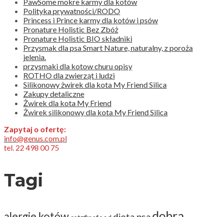
PawSome mokre karmy dla kotów
Polityka prywatności/RODO
Princess i Prince karmy dla kotów i psów
Pronature Holistic Bez Zbóż
Pronature Holistic BIO składniki
Przysmak dla psa Smart Nature, naturalny, z poroża
jelenia.
przysmaki dla kotow churu opisy
ROTHO dla zwierząt i ludzi
Silikonowy żwirek dla kota My Friend Silica
Zakupy detaliczne
Żwirek dla kota My Friend
Żwirek silikonowy dla kota My Friend Silica
Zapytaj o ofertę:
info@genus.com.pl
tel. 22 498 00 75
Tagi
dobra
alergie kotów
dieta psa