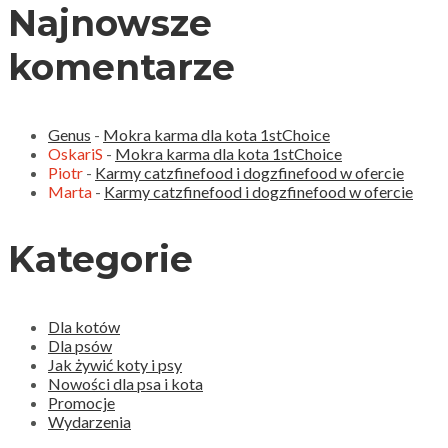
Najnowsze
komentarze
Genus
-
Mokra karma dla kota 1stChoice
OskariS
-
Mokra karma dla kota 1stChoice
Piotr
-
Karmy catzfinefood i dogzfinefood w ofercie
Marta
-
Karmy catzfinefood i dogzfinefood w ofercie
Kategorie
Dla kotów
Dla psów
Jak żywić koty i psy
Nowości dla psa i kota
Promocje
Wydarzenia