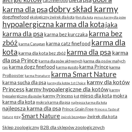
catzfinefood
dobry skład karmy
karma dla psa
dogzfinefood
ekologiczny żwirek dla kota
filet dla kota
genus karmy dla psów
hypoalergiczna karma dla kota
jaka
karma bez
karma dla psa
karma bez kurczaka
karma dla
zbóż
karma catz finefood
karma Canagan
kota
karma dla psa
karma
karma dla kota bez zbóż
dla psa Prince
karma dla psów małych
karma dla psów aktywnych
karma dogz finefood
karma Prince
ras
karma
karma gussto
karma Smart Nature
ProBooster
karma Pronature
karmy dla kotów
karma sucha dla psa
karmy dla kotów 1st Choice
Princess
karmy hypoalergiczne dla kotów
karmy
mięso dla kota
mokra
karmy Princess
hypoalergiczne dla psów
kot
karma dla kota
mokra karma dla psa
najlepsza karma dla kota
najlepsza karma dla psa
Prince Grain Free
Princess Taste of
Smart Nature
żwirek dla kota
psy
Nature
żwirek bezpyłowy
Sklep zoologiczny
B2B dla sklepów zoologicznych