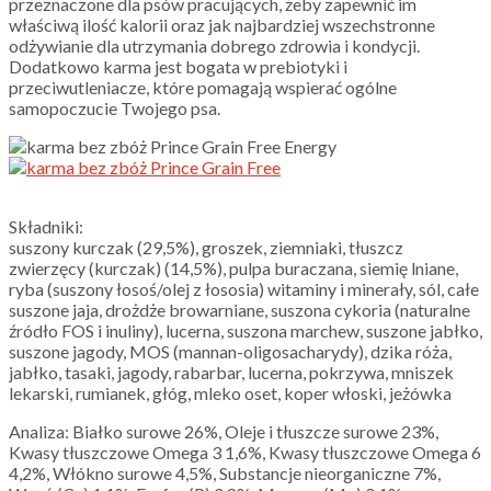
przeznaczone dla psów pracujących, żeby zapewnić im
właściwą ilość kalorii oraz jak najbardziej wszechstronne
odżywianie dla utrzymania dobrego zdrowia i kondycji.
Dodatkowo karma jest bogata w prebiotyki i
przeciwutleniacze, które pomagają wspierać ogólne
samopoczucie Twojego psa.
Składniki:
suszony kurczak (29,5%), groszek, ziemniaki, tłuszcz
zwierzęcy (kurczak) (14,5%), pulpa buraczana, siemię lniane,
ryba (suszony łosoś/olej z łososia) witaminy i minerały, sól, całe
suszone jaja, drożdże browarniane, suszona cykoria (naturalne
źródło FOS i inuliny), lucerna, suszona marchew, suszone jabłko,
suszone jagody, MOS (mannan-oligosacharydy), dzika róża,
jabłko, tasaki, jagody, rabarbar, lucerna, pokrzywa, mniszek
lekarski, rumianek, głóg, mleko oset, koper włoski, jeżówka
Analiza: Białko surowe 26%, Oleje i tłuszcze surowe 23%,
Kwasy tłuszczowe Omega 3 1,6%, Kwasy tłuszczowe Omega 6
4,2%, Włókno surowe 4,5%, Substancje nieorganiczne 7%,