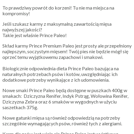
To prawdziwy powrót do korzeni! Tu nie ma miejsca na
kompromisy!
Jeśli szukasz karmy z maksymalną zawartością mięsa
najwyższej jakości?
Takie jest właśnie Prince Paleo!
Skład karmy Prince Premium Paleo jest prosty ale przepełniony
najlepszym, soczystym mięsem! Twój pies nie będzie mógł się
oprzeć temu wyjątkowemu zapachowi i smakowi.
Biologicznie odpowiednia dieta Prince Paleo bazująca na
naturalnych potrzebach psów i kotów, uwzględniając ich
dodatkowe potrzeby wynikające z ich udomowienia.
Nowe smaki Prince Paleo będą dostępne w puszkach 400g w
smakach: Dziczyzna Renifer, Indyk Pstrąg, Wołowina Renifer,
Dziczyzna Zebra oraz 6 smaków w wygodnych w użyciu
saszetkach 375g.
Nowe gatunki mięsa są również odpowiedzią na potrzeby
szczególnie wymagających psów, również tych z alergiami.
Karm dla psów jest wiele ale Prince Paleo jest wyjątkowa.