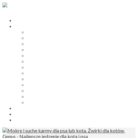
Hurtownia zoologiczna
Karmy dla psów i kotów
Smart Nature karmy dla psów i kotów
My Friend żwirki dla kotów
Princess karmy dla kotów
Prince karmy dla psów
ProBooster karmy dla psów
Catz Finefood mokra karma dla kota
Dogz Finefood mokra karma dla psów
PawSome mokre karmy dla kotów
Lucky Lou karmy dla kota
Smart Nature przysmaki dla psów
My Friend wiórki dla gryzoni
Żwirek silikonowy My Friend Silica
Princess i Prince karmy dla kotów i psów
sklep zoologiczny
Blog
B2B Dla Firm Zoologicznych