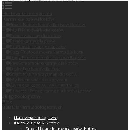
Hurtownia zoologiczna
Karmy dla psów i kotów
Smart Nature karmy dla psów i kotów
My Friend żwirki dla kotów
Princess karmy dla kotów
Prince karmy dla psów
ProBooster karmy dla psów
Catz Finefood mokra karma dla kota
Dogz Finefood mokra karma dla psów
PawSome mokre karmy dla kotów
Lucky Lou karmy dla kota
Smart Nature przysmaki dla psów
My Friend wiórki dla gryzoni
Żwirek silikonowy My Friend Silica
Princess i Prince karmy dla kotów i psów
sklep zoologiczny
Blog
B2B Dla Firm Zoologicznych
Hurtownia zoologiczna
Karmy dla psów i kotów
Smart Nature karmy dla psów i kotów