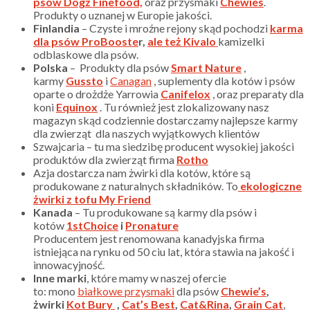
psów Dogz Finefood,
oraz przysmaki
Chewies
.
Produkty o uznanej w Europie jakości.
Finlandia
– Czyste i mroźne rejony skąd pochodzi
karma
dla psów ProBooste
r,
ale też Kivalo
kamizelki
odblaskowe dla psów.
Polska
– Produkty dla psów
Smart Nature
,
karmy
Gussto
i
Canagan
, suplementy dla kotów i psów
oparte o drożdże Yarrowia
Canifelox
, oraz preparaty dla
koni
Equinox
. Tu również jest zlokalizowany nasz
magazyn skąd codziennie dostarczamy najlepsze karmy
dla zwierząt dla naszych wyjątkowych klientów
Szwajcaria – tu ma siedzibę producent wysokiej jakości
produktów dla zwierząt firma
Rotho
Azja dostarcza nam żwirki dla kotów, które są
produkowane z naturalnych składników. To
ekologiczne
żwirki z tofu My Friend
Kanada
– Tu produkowane są karmy dla psów i
kotów
1stChoice
i
Pronature
Producentem jest renomowana kanadyjska firma
istniejąca na rynku od 50 ciu lat, która stawia na jakość i
innowacyjność.
Inne marki
, które mamy w naszej ofercie
to: mono
białkowe przysmaki
dla psów
Chewie’s
,
żwirki
Kot Bury
,
Cat’s Best
,
Cat&Rina
,
Grain Cat
,