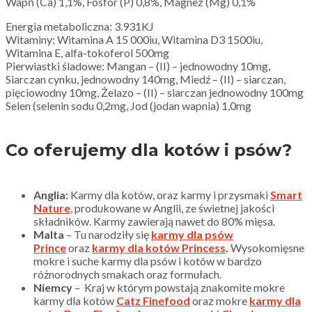
Wapń (Ca) 1,1%, Fosfor (P) 0,8%, Magnez (Mg) 0,1%
Energia metaboliczna: 3.931KJ
Witaminy: Witamina A 15 000iu, Witamina D3 1500iu,
Witamina E, alfa-tokoferol 500mg
Pierwiastki śladowe: Mangan – (II) – jednowodny 10mg,
Siarczan cynku, jednowodny 140mg, Miedź – (II) – siarczan,
pięciowodny 10mg, Żelazo – (II) – siarczan jednowodny 100mg
Selen (selenin sodu 0,2mg, Jod (jodan wapnia) 1,0mg
Co oferujemy dla kotów i psów?
Anglia:
Karmy dla kotów, oraz karmy i przysmaki
Smart
Nature
, produkowane w Anglii, ze świetnej jakości
składników. Karmy zawierają nawet do 80% mięsa.
Malta
– Tu narodziły się
karmy dla psów
Prince
oraz
karmy dla kotów Princess
.
Wysokomięsne
mokre i suche karmy dla psów i kotów w bardzo
różnorodnych smakach oraz formułach.
Niemcy
– Kraj w którym powstają znakomite mokre
karmy dla kotów
Catz Finefood
oraz mokre
karmy dla