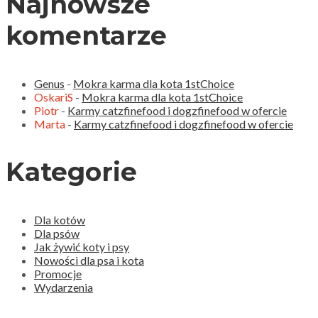
Najnowsze
komentarze
Genus
-
Mokra karma dla kota 1stChoice
OskariS
-
Mokra karma dla kota 1stChoice
Piotr
-
Karmy catzfinefood i dogzfinefood w ofercie
Marta
-
Karmy catzfinefood i dogzfinefood w ofercie
Kategorie
Dla kotów
Dla psów
Jak żywić koty i psy
Nowości dla psa i kota
Promocje
Wydarzenia