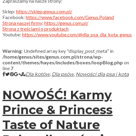
Zapraszamy na nasze strony:
Sklep:
https://sklep.genus.com.pl/
Facebook:
https://www.facebook.com/Genus.Poland
Strona naszej firmy
:
https://genus.com.pl/
Strona z treściami o produktach
Youtube:
https://www.youtube.com/@dla_psa_dla_kota_genus
Warning
: Undefined array key "display_post_meta" in
/home/genus/sites/genus.com.pl/strona/wp-
content/themes/hayes/includes/boxes/loopBlog.php
on
line
7
,
,
Dla kotów
Dla psów
Nowości dla psa i kota
NOWOŚĆ! Karmy
Prince & Princess
Taste of Nature