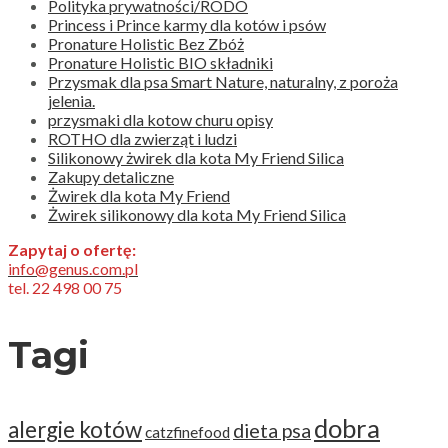
Polityka prywatności/RODO
Princess i Prince karmy dla kotów i psów
Pronature Holistic Bez Zbóż
Pronature Holistic BIO składniki
Przysmak dla psa Smart Nature, naturalny, z poroża
jelenia.
przysmaki dla kotow churu opisy
ROTHO dla zwierząt i ludzi
Silikonowy żwirek dla kota My Friend Silica
Zakupy detaliczne
Żwirek dla kota My Friend
Żwirek silikonowy dla kota My Friend Silica
Zapytaj o ofertę:
info@genus.com.pl
tel. 22 498 00 75
Tagi
dobra
alergie kotów
dieta psa
catzfinefood