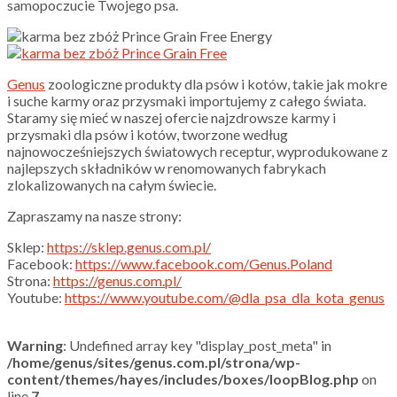
samopoczucie Twojego psa.
Genus
zoologiczne produkty dla psów i kotów, takie jak mokre
i suche karmy oraz przysmaki importujemy z całego świata.
Staramy się mieć w naszej ofercie najzdrowsze karmy i
przysmaki dla psów i kotów, tworzone według
najnowocześniejszych światowych receptur, wyprodukowane z
najlepszych składników w renomowanych fabrykach
zlokalizowanych na całym świecie.
Zapraszamy na nasze strony:
Sklep:
https://sklep.genus.com.pl/
Facebook:
https://www.facebook.com/Genus.Poland
Strona:
https://genus.com.pl/
Youtube:
https://www.youtube.com/@dla_psa_dla_kota_genus
Warning
: Undefined array key "display_post_meta" in
/home/genus/sites/genus.com.pl/strona/wp-
content/themes/hayes/includes/boxes/loopBlog.php
on
line
7