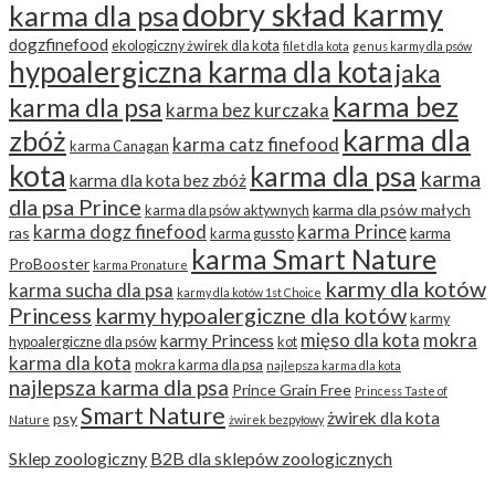
dobry skład karmy
karma dla psa
dogzfinefood
ekologiczny żwirek dla kota
filet dla kota
genus karmy dla psów
hypoalergiczna karma dla kota
jaka
karma bez
karma dla psa
karma bez kurczaka
karma dla
zbóż
karma catz finefood
karma Canagan
kota
karma dla psa
karma
karma dla kota bez zbóż
dla psa Prince
karma dla psów małych
karma dla psów aktywnych
karma dogz finefood
karma Prince
ras
karma
karma gussto
karma Smart Nature
ProBooster
karma Pronature
karmy dla kotów
karma sucha dla psa
karmy dla kotów 1st Choice
Princess
karmy hypoalergiczne dla kotów
karmy
mięso dla kota
mokra
karmy Princess
hypoalergiczne dla psów
kot
karma dla kota
mokra karma dla psa
najlepsza karma dla kota
najlepsza karma dla psa
Prince Grain Free
Princess Taste of
Smart Nature
żwirek dla kota
psy
Nature
żwirek bezpyłowy
Sklep zoologiczny
B2B dla sklepów zoologicznych