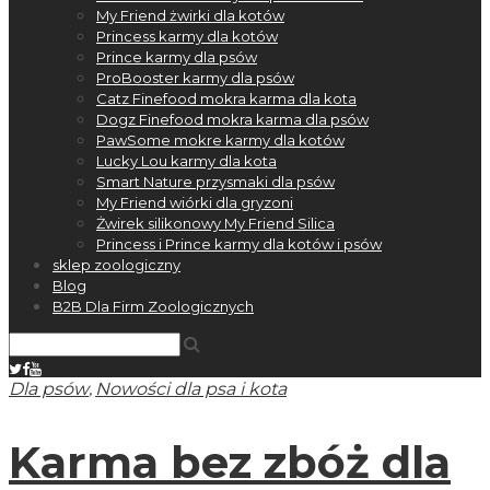
My Friend żwirki dla kotów
Princess karmy dla kotów
Prince karmy dla psów
ProBooster karmy dla psów
Catz Finefood mokra karma dla kota
Dogz Finefood mokra karma dla psów
PawSome mokre karmy dla kotów
Lucky Lou karmy dla kota
Smart Nature przysmaki dla psów
My Friend wiórki dla gryzoni
Żwirek silikonowy My Friend Silica
Princess i Prince karmy dla kotów i psów
sklep zoologiczny
Blog
B2B Dla Firm Zoologicznych
,
Dla psów
Nowości dla psa i kota
Karma bez zbóż dla