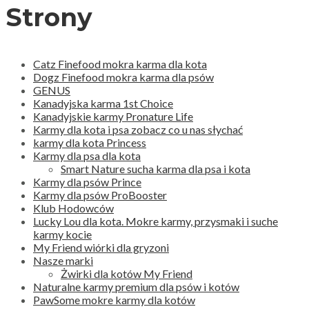
Strony
Catz Finefood mokra karma dla kota
Dogz Finefood mokra karma dla psów
GENUS
Kanadyjska karma 1st Choice
Kanadyjskie karmy Pronature Life
Karmy dla kota i psa zobacz co u nas słychać
karmy dla kota Princess
Karmy dla psa dla kota
Smart Nature sucha karma dla psa i kota
Karmy dla psów Prince
Karmy dla psów ProBooster
Klub Hodowców
Lucky Lou dla kota. Mokre karmy, przysmaki i suche
karmy kocie
My Friend wiórki dla gryzoni
Nasze marki
Żwirki dla kotów My Friend
Naturalne karmy premium dla psów i kotów
PawSome mokre karmy dla kotów