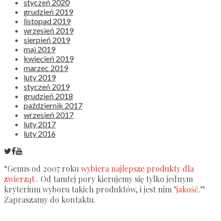
styczeń 2020
grudzień 2019
listopad 2019
wrzesień 2019
sierpień 2019
maj 2019
kwiecień 2019
marzec 2019
luty 2019
styczeń 2019
grudzień 2018
październik 2017
wrzesień 2017
luty 2017
luty 2016
“Genus od 2007 roku
wybiera najlepsze produkty dla
zwierząt
. Od tamtej pory kierujemy się tylko jednym
kryterium wyboru takich produktów, i jest nim "
jakość.
”
Zapraszamy do kontaktu.