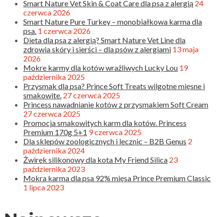
Smart Nature Vet Skin & Coat Care dla psa z alergią
24
czerwca 2026
Smart Nature Pure Turkey – monobiałkowa karma dla
psa.
1 czerwca 2026
Dieta dla psa z alergią? Smart Nature Vet Line dla
zdrowia skóry i sierści – dla psów z alergiami
13 maja
2026
Mokre karmy dla kotów wrażliwych Lucky Lou
19
października 2025
Przysmak dla psa? Prince Soft Treats wilgotne mięsne i
smakowite.
27 czerwca 2025
Princess nawadnianie kotów z przysmakiem Soft Cream
27 czerwca 2025
Promocja smakowitych karm dla kotów. Princess
Premium 170g 5+1
9 czerwca 2025
Dla sklepów zoologicznych i lecznic – B2B Genus
2
października 2024
Żwirek silikonowy dla kota My Friend Silica
23
października 2023
Mokra karma dla psa 92% mięsa Prince Premium Classic
1 lipca 2023