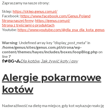
Zapraszamy na nasze strony:
Sklep:
https://sklep.genus.com.pl/
Facebook:
https://www.facebook.com/Genus.Poland
Strona naszej firmy
:
https://genus.com.pl/
Strona z treściami o produktach
Youtube:
https://www.youtube.com/@dla_psa_dla_kota_genus
Warning
: Undefined array key "display_post_meta" in
/home/genus/sites/genus.com.pl/strona/wp-
content/themes/hayes/includes/boxes/loopBlog.php
on
line
7
,
Dla kotów
Jak żywić koty i psy
Alergie pokarmowe
kotów
Nadwrażliwość na dietę ma miejsce, gdy kot wykazuje reakcję