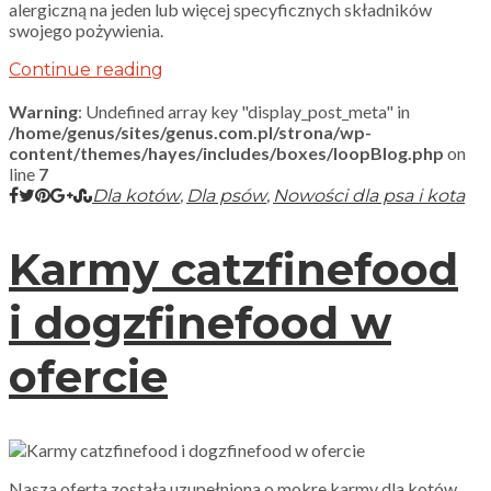
alergiczną na jeden lub więcej specyficznych składników
swojego pożywienia.
Continue reading
Warning
: Undefined array key "display_post_meta" in
/home/genus/sites/genus.com.pl/strona/wp-
content/themes/hayes/includes/boxes/loopBlog.php
on
line
7
,
,
Dla kotów
Dla psów
Nowości dla psa i kota
Karmy catzfinefood
i dogzfinefood w
ofercie
Nasza oferta została uzupełniona o mokre karmy dla kotów