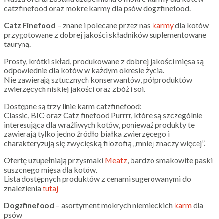
catzfinefood oraz mokre karmy dla psów dogzfinefood.
Catz Finefood
– znane i polecane przez nas
karmy
dla kotów
przygotowane z dobrej jakości składników suplementowane
tauryną.
Prosty, krótki skład, produkowane z dobrej jakości mięsa są
odpowiednie dla kotów w każdym okresie życia.
Nie zawierają sztucznych konserwantów, półproduktów
zwierzęcych niskiej jakości oraz zbóż i soi.
Dostępne są trzy linie karm catzfinefood:
Classic, BIO oraz Catz finefood Purrrr, które są szczególnie
interesująca dla wrażliwych kotów, ponieważ produkty te
zawierają tylko jedno źródło białka zwierzęcego i
charakteryzują się zwycięską filozofią „mniej znaczy więcej”.
Ofertę uzupełniają przysmaki
Meatz
, bardzo smakowite paski
suszonego mięsa dla kotów.
Lista dostępnych produktów z cenami sugerowanymi do
znalezienia
tutaj
Dogzfinefood
– asortyment mokrych niemieckich
karm
dla
psów