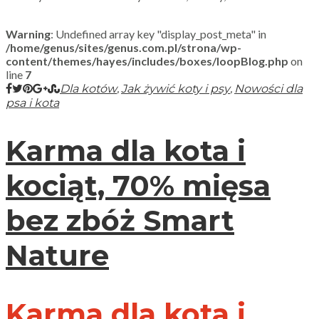
Warning
: Undefined array key "display_post_meta" in
/home/genus/sites/genus.com.pl/strona/wp-
content/themes/hayes/includes/boxes/loopBlog.php
on
line
7
,
,
Dla kotów
Jak żywić koty i psy
Nowości dla
psa i kota
Karma dla kota i
kociąt, 70% mięsa
bez zbóż Smart
Nature
Karma dla kota i