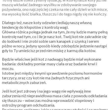
muszą wkładać żadnego wysiłku w zdobywanie swojego
pożywienia, ono najczęściej czeka na nie cały dzień w ich misce,
ma wysoką ilość białka, tłuszczu i do tego nigdy się nie kończy.
Dlatego też, nasze koty odzwierciedlają naszą własną
tendencję do kłopotów z kontrolą wagi.
Główna różnica polega jednak na tym, że my ludzie mamy pełną
kontrolę nad tym, co i ile je nasz kot. Twój kot nie zakradnie się
do lodówki i nie zrobi sobie sam kanapek z szynką i serem
późno w nocy, jedyny sposób kiedy zdobędzie jedzenie nastąpi
gdy to Ty umieścisz przed nim miskę z karmą dla kotów.
Będzie właściwe jeśli kot z nadwagą będzie miał wykonane
badania: dokładny pomiar masy ciała oraz badanie krwi i
moczu.
Istotne jest między innymi sprawdzenie poziomu hormonów
tarczycy, oraz czy kot nie ma żadnych fizycznych ani
metabolicznych zaburzeń.
Jeśli kot jest zdrowy i na jego wagę nie wpływają inne
zaburzenia niż nieprawidłowa masa ciała z powodu odkładania
się tłuszczu – wówczas można wprowadzić stopniowy i
ostrożny program odchudzania.
Po pierwsze, spójrzmy, jakie są przyczyny otyłości i co możemy