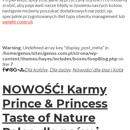
zrobić, aby poprawić nasze błędy w żywieniu naszych kotów,
następnie możemy poszukać dodatkowych narzędzi, np.
specjalnie przygotowanych diet typu obesity management lub
weight controll
.
Warning
: Undefined array key "display_post_meta" in
/home/genus/sites/genus.com.pl/strona/wp-
content/themes/hayes/includes/boxes/loopBlog.php
on
line
7
,
,
Dla kotów
Dla psów
Nowości dla psa i kota
NOWOŚĆ! Karmy
Prince & Princess
Taste of Nature