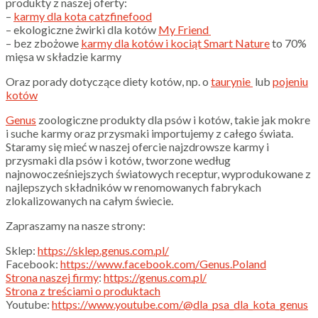
produkty z naszej oferty:
–
karmy dla kota catzfinefood
– ekologiczne żwirki dla kotów
My Friend
– bez zbożowe
karmy dla kotów i kociąt Smart Nature
to 70%
mięsa w składzie karmy
Oraz porady dotyczące diety kotów, np. o
taurynie
lub
pojeniu
kotów
Genus
zoologiczne produkty dla psów i kotów, takie jak mokre
i suche karmy oraz przysmaki importujemy z całego świata.
Staramy się mieć w naszej ofercie najzdrowsze karmy i
przysmaki dla psów i kotów, tworzone według
najnowocześniejszych światowych receptur, wyprodukowane z
najlepszych składników w renomowanych fabrykach
zlokalizowanych na całym świecie.
Zapraszamy na nasze strony:
Sklep:
https://sklep.genus.com.pl/
Facebook:
https://www.facebook.com/Genus.Poland
Strona naszej firmy
:
https://genus.com.pl/
Strona z treściami o produktach
Youtube:
https://www.youtube.com/@dla_psa_dla_kota_genus