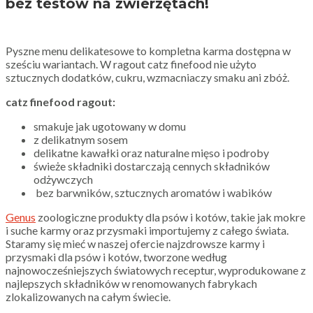
bez testów na zwierzętach!
Pyszne menu delikatesowe to kompletna karma dostępna w
sześciu wariantach. W ragout catz finefood nie użyto
sztucznych dodatków, cukru, wzmacniaczy smaku ani zbóż.
catz finefood ragout:
smakuje jak ugotowany w domu
z delikatnym sosem
delikatne kawałki oraz naturalne mięso i podroby
świeże składniki dostarczają cennych składników
odżywczych
bez barwników, sztucznych aromatów i wabików
Genus
zoologiczne produkty dla psów i kotów, takie jak mokre
i suche karmy oraz przysmaki importujemy z całego świata.
Staramy się mieć w naszej ofercie najzdrowsze karmy i
przysmaki dla psów i kotów, tworzone według
najnowocześniejszych światowych receptur, wyprodukowane z
najlepszych składników w renomowanych fabrykach
zlokalizowanych na całym świecie.