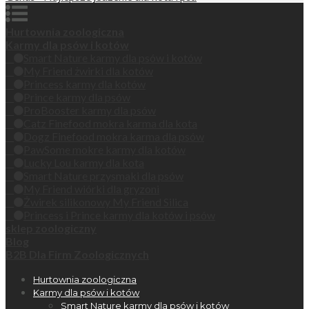
Hurtownia zoologiczna
Karmy dla psów i kotów
Smart Nature karmy dla psów i kotów
My Friend żwirki dla kotów
Princess karmy dla kotów
Prince karmy dla psów
ProBooster karmy dla psów
Catz Finefood mokra karma dla kota
Dogz Finefood mokra karma dla psów
PawSome mokre karmy dla kotów
Lucky Lou karmy dla kota
Smart Nature przysmaki dla psów
My Friend wiórki dla gryzoni
Żwirek silikonowy My Friend Silica
Princess i Prince karmy dla kotów i psów
sklep zoologiczny
Blog
B2B Dla Firm Zoologicznych
Hurtownia zoologiczna
Karmy dla psów i kotów
Smart Nature karmy dla psów i kotów