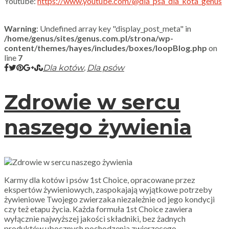
Youtube:
https://www.youtube.com/@dla_psa_dla_kota_genus
Warning
: Undefined array key "display_post_meta" in
/home/genus/sites/genus.com.pl/strona/wp-
content/themes/hayes/includes/boxes/loopBlog.php
on
line
7
,
Dla kotów
Dla psów
Zdrowie w sercu
naszego żywienia
Karmy dla kotów i psów 1st Choice, opracowane przez
ekspertów żywieniowych, zaspokajają wyjątkowe potrzeby
żywieniowe Twojego zwierzaka niezależnie od jego kondycji
czy też etapu życia. Każda formuła 1st Choice zawiera
wyłącznie najwyższej jakości składniki, bez żadnych
produktów ubocznych pochodzenia zwierzęcego.