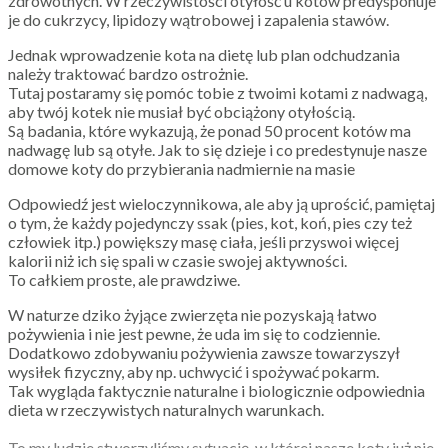
zdrowotnych. W rzeczywistości otyłość u kotów predysponuje
je do cukrzycy, lipidozy wątrobowej i zapalenia stawów.
Jednak wprowadzenie kota na dietę lub plan odchudzania
należy traktować bardzo ostrożnie.
Tutaj postaramy się pomóc tobie z twoimi kotami z nadwagą,
aby twój kotek nie musiał być obciążony otyłością.
Są badania, które wykazują, że ponad 50 procent kotów ma
nadwagę lub są otyłe. Jak to się dzieje i co predestynuje nasze
domowe koty do przybierania nadmiernie na masie
Odpowiedź jest wieloczynnikowa, ale aby ją uprościć, pamiętaj
o tym, że każdy pojedynczy ssak (pies, kot, koń, pies czy też
człowiek itp.) powiększy masę ciała, jeśli przyswoi więcej
kalorii niż ich się spali w czasie swojej aktywności.
To całkiem proste, ale prawdziwe.
W naturze dziko żyjące zwierzęta nie pozyskają łatwo
pożywienia i nie jest pewne, że uda im się to codziennie.
Dodatkowo zdobywaniu pożywienia zawsze towarzyszył
wysiłek fizyczny, aby np. uchwycić i spożywać pokarm.
Tak wygląda faktycznie naturalne i biologicznie odpowiednia
dieta w rzeczywistych naturalnych warunkach.
To my ludzie stworzyliśmy sytuację, w której nasze koty już nie