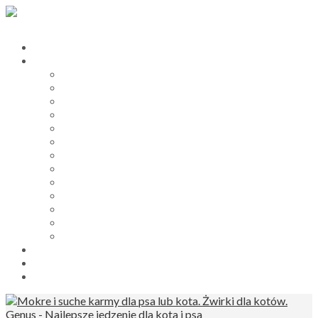
Hurtownia zoologiczna
Karmy dla psów i kotów
Smart Nature karmy dla psów i kotów
My Friend żwirki dla kotów
Princess karmy dla kotów
Prince karmy dla psów
ProBooster karmy dla psów
Catz Finefood mokra karma dla kota
Dogz Finefood mokra karma dla psów
PawSome mokre karmy dla kotów
Lucky Lou karmy dla kota
Smart Nature przysmaki dla psów
My Friend wiórki dla gryzoni
Żwirek silikonowy My Friend Silica
Princess i Prince karmy dla kotów i psów
sklep zoologiczny
Blog
B2B Dla Firm Zoologicznych