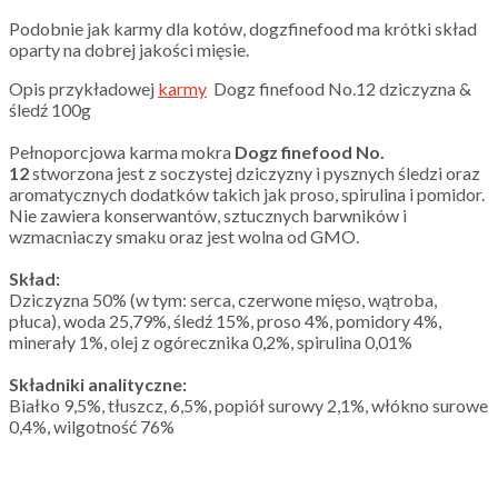
Podobnie jak karmy dla kotów, dogzfinefood ma krótki skład
oparty na dobrej jakości mięsie.
Opis przykładowej
karmy
Dogz finefood No.12 dziczyzna &
śledź 100g
Pełnoporcjowa karma mokra
Dogz finefood No.
12
stworzona jest z soczystej dziczyzny i pysznych śledzi oraz
aromatycznych dodatków takich jak proso, spirulina i pomidor.
Nie zawiera konserwantów, sztucznych barwników i
wzmacniaczy smaku oraz jest wolna od GMO.
Skład:
Dziczyzna 50% (w tym: serca, czerwone mięso, wątroba,
płuca), woda 25,79%, śledź 15%, proso 4%, pomidory 4%,
minerały 1%, olej z ogórecznika 0,2%, spirulina 0,01%
Składniki analityczne:
Białko 9,5%, tłuszcz, 6,5%, popiół surowy 2,1%, włókno surowe
0,4%, wilgotność 76%