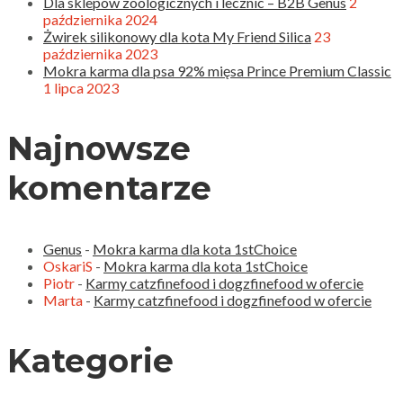
Dla sklepów zoologicznych i lecznic – B2B Genus
2
października 2024
Żwirek silikonowy dla kota My Friend Silica
23
października 2023
Mokra karma dla psa 92% mięsa Prince Premium Classic
1 lipca 2023
Najnowsze
komentarze
Genus
-
Mokra karma dla kota 1stChoice
OskariS
-
Mokra karma dla kota 1stChoice
Piotr
-
Karmy catzfinefood i dogzfinefood w ofercie
Marta
-
Karmy catzfinefood i dogzfinefood w ofercie
Kategorie