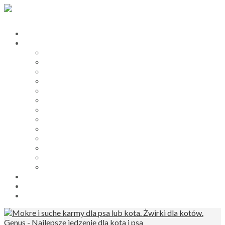
Hurtownia zoologiczna
Karmy dla psów i kotów
Smart Nature karmy dla psów i kotów
My Friend żwirki dla kotów
Princess karmy dla kotów
Prince karmy dla psów
ProBooster karmy dla psów
Catz Finefood mokra karma dla kota
Dogz Finefood mokra karma dla psów
PawSome mokre karmy dla kotów
Lucky Lou karmy dla kota
Smart Nature przysmaki dla psów
My Friend wiórki dla gryzoni
Żwirek silikonowy My Friend Silica
Princess i Prince karmy dla kotów i psów
sklep zoologiczny
Blog
B2B Dla Firm Zoologicznych