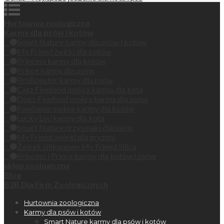
Hurtownia zoologiczna
Karmy dla psów i kotów
Smart Nature karmy dla psów i kotów
My Friend żwirki dla kotów
Princess karmy dla kotów
Prince karmy dla psów
ProBooster karmy dla psów
Catz Finefood mokra karma dla kota
Dogz Finefood mokra karma dla psów
PawSome mokre karmy dla kotów
Lucky Lou karmy dla kota
Smart Nature przysmaki dla psów
My Friend wiórki dla gryzoni
Żwirek silikonowy My Friend Silica
Princess i Prince karmy dla kotów i psów
sklep zoologiczny
Blog
B2B Dla Firm Zoologicznych
Hurtownia zoologiczna
Karmy dla psów i kotów
Smart Nature karmy dla psów i kotów