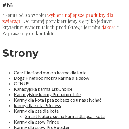
“Genus od 2007 roku
wybiera najlepsze produkty dla
zwierząt
. Od tamtej pory kierujemy się tylko jednym
kryterium wyboru takich produktów, i jest nim "
jakość.
”
Zapraszamy do kontaktu.
Strony
Catz Finefood mokra karma dla kota
Dogz Finefood mokra karma dla psów
GENUS
Kanadyjska karma 1st Choice
Kanadyjskie karmy Pronature Life
Karmy dla kota i psa zobacz co u nas słychać
karmy dla kota Princess
Karmy dla psa dla kota
Smart Nature sucha karma dla psa i kota
Karmy dla psów Prince
Karmy dla psów ProBooster