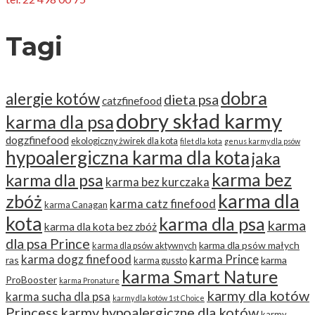
Tagi
dobra
alergie kotów
dieta psa
catzfinefood
dobry skład karmy
karma dla psa
dogzfinefood
ekologiczny żwirek dla kota
filet dla kota
genus karmy dla psów
hypoalergiczna karma dla kota
jaka
karma bez
karma dla psa
karma bez kurczaka
karma dla
zbóż
karma catz finefood
karma Canagan
kota
karma dla psa
karma
karma dla kota bez zbóż
dla psa Prince
karma dla psów małych
karma dla psów aktywnych
karma dogz finefood
karma Prince
ras
karma
karma gussto
karma Smart Nature
ProBooster
karma Pronature
karmy dla kotów
karma sucha dla psa
karmy dla kotów 1st Choice
Princess
karmy hypoalergiczne dla kotów
karmy