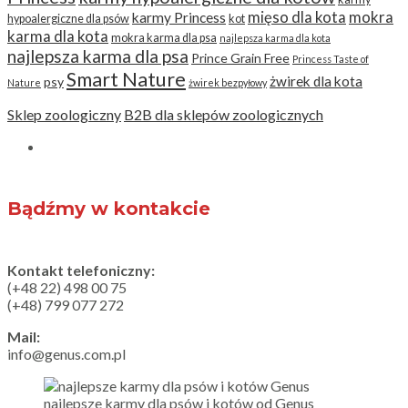
mięso dla kota
mokra
karmy Princess
hypoalergiczne dla psów
kot
karma dla kota
mokra karma dla psa
najlepsza karma dla kota
najlepsza karma dla psa
Prince Grain Free
Princess Taste of
Smart Nature
żwirek dla kota
psy
Nature
żwirek bezpyłowy
Sklep zoologiczny
B2B dla sklepów zoologicznych
Bądźmy w kontakcie
Kontakt telefoniczny:
(+48 22) 498 00 75
(+48) 799 077 272
Mail:
info@genus.com.pl
najlepsze karmy dla psów i kotów od Genus