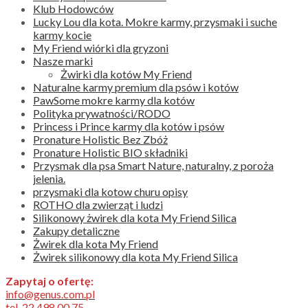
Klub Hodowców
Lucky Lou dla kota. Mokre karmy, przysmaki i suche
karmy kocie
My Friend wiórki dla gryzoni
Nasze marki
Żwirki dla kotów My Friend
Naturalne karmy premium dla psów i kotów
PawSome mokre karmy dla kotów
Polityka prywatności/RODO
Princess i Prince karmy dla kotów i psów
Pronature Holistic Bez Zbóż
Pronature Holistic BIO składniki
Przysmak dla psa Smart Nature, naturalny, z poroża
jelenia.
przysmaki dla kotow churu opisy
ROTHO dla zwierząt i ludzi
Silikonowy żwirek dla kota My Friend Silica
Zakupy detaliczne
Żwirek dla kota My Friend
Żwirek silikonowy dla kota My Friend Silica
Zapytaj o ofertę:
info@genus.com.pl
tel. 22 498 00 75