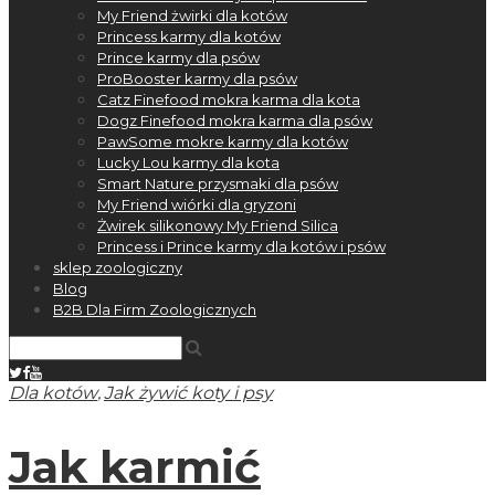
My Friend żwirki dla kotów
Princess karmy dla kotów
Prince karmy dla psów
ProBooster karmy dla psów
Catz Finefood mokra karma dla kota
Dogz Finefood mokra karma dla psów
PawSome mokre karmy dla kotów
Lucky Lou karmy dla kota
Smart Nature przysmaki dla psów
My Friend wiórki dla gryzoni
Żwirek silikonowy My Friend Silica
Princess i Prince karmy dla kotów i psów
sklep zoologiczny
Blog
B2B Dla Firm Zoologicznych
,
Dla kotów
Jak żywić koty i psy
Jak karmić