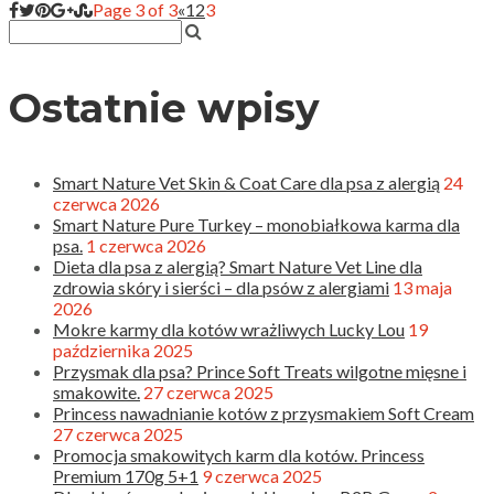
Page 3 of 3
«
1
2
3
Ostatnie wpisy
Smart Nature Vet Skin & Coat Care dla psa z alergią
24
czerwca 2026
Smart Nature Pure Turkey – monobiałkowa karma dla
psa.
1 czerwca 2026
Dieta dla psa z alergią? Smart Nature Vet Line dla
zdrowia skóry i sierści – dla psów z alergiami
13 maja
2026
Mokre karmy dla kotów wrażliwych Lucky Lou
19
października 2025
Przysmak dla psa? Prince Soft Treats wilgotne mięsne i
smakowite.
27 czerwca 2025
Princess nawadnianie kotów z przysmakiem Soft Cream
27 czerwca 2025
Promocja smakowitych karm dla kotów. Princess
Premium 170g 5+1
9 czerwca 2025